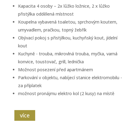
Kapacita 4 osoby – 2x lůžko ložnice, 2 x lůžko
přistýlka oddělená místnost
Koupelna vybavená toaletou, sprchovým koutem,
umyvadlem, pračkou, topný žebřík
Obývací pokoj s přistýlkou, kuchyňský kout, jídelní
kout
Kuchyně - trouba, mikrovlná trouba, myčka, varná
konvice, toustovač, grill, lednička
Možnost posezení před apartmánem
Parkování v objektu, nabíjecí stanice elektromobilu -
za příplatek
možnost pronájmu elektro kol (2 kusy) na místě
více