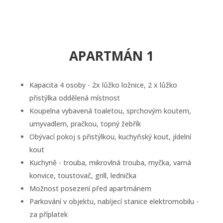
APARTMÁN 1
Kapacita 4 osoby - 2x lůžko ložnice, 2 x lůžko
přistýlka oddělená místnost
Koupelna vybavená toaletou, sprchovým koutem,
umyvadlem, pračkou, topný žebřík
Obývací pokoj s přistýlkou, kuchyňský kout, jídelní
kout
Kuchyně - trouba, mikrovlná trouba, myčka, varná
konvice, toustovač, grill, lednička
Možnost posezení před apartmánem
Parkování v objektu, nabíjecí stanice elektromobilu -
za příplatek