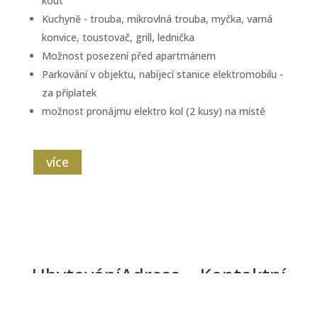
kout
Kuchyně - trouba, mikrovlná trouba, myčka, varná
konvice, toustovač, grill, lednička
Možnost posezení před apartmánem
Parkování v objektu, nabíjecí stanice elektromobilu -
za příplatek
možnost pronájmu elektro kol (2 kusy) na místě
více
Ubytování
Adresa
Kontaktní
osoba
Apartmán 1
Losiná 57
Lenka Větrovská